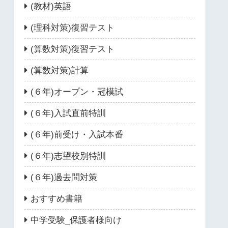
(教材)英語
(理科対策)復習テスト
(算数対策)復習テスト
(算数対策)計算
(６年)オープン・冠模試
(６年)入試直前特訓
(６年)前受け・入試本番
(６年)志望校別特訓
(６年)過去問対策
おすすめ書籍
中学受験_保護者様向け