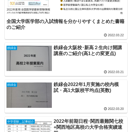
全国大学医学部の入試情報を分かりやすくまとめた書籍
のご紹介
2022.03.22
鉄緑会大阪校･新高２生向け開講
鉄緑会
講座のご紹介(高1との変更点)
2022.03.21
鉄緑会2022年1月実施の校内模
鉄緑会
試・高1大阪校平均点(英数)
2022.03.20
2022年前期日程･関西最難関七校
中学受験＿記事紹介
+関西地区高校の大学合格実績速