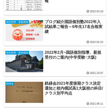
報
2022.03.19
ブログ紹介国語個別塾2022年入
個別指導・家庭教師
試結果ご報告～6年生17名合格実
績
2022.02.23
2022年2月~国語個別指導、新規
個別指導・家庭教師
受付のご案内(中学受験･大阪)
2021.10.07
鉄緑会2021年度後期クラス決定
鉄緑会
通知と校内模試高1大阪校の科目/
クラス別平均点
2021.09.11