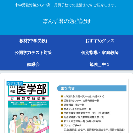
中学受験対策から中高一貫男子校での生活までをご紹介します。
ぼんず君の勉強記録
教材(中学受験)
おすすめグッズ
公開学力テスト対策
個別指導・家庭教師
鉄緑会
勉強＿中１
医学部対策