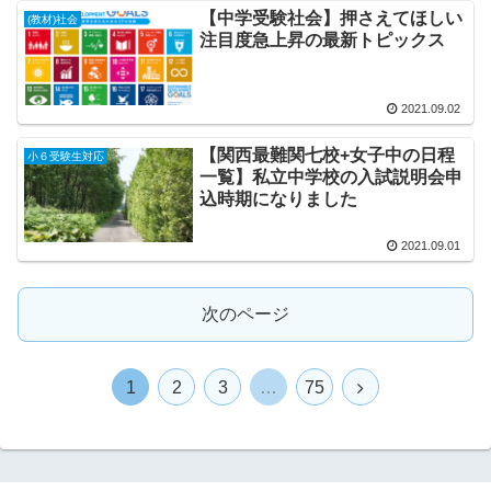
【中学受験社会】押さえてほしい
(教材)社会
注目度急上昇の最新トピックス
2021.09.02
【関西最難関七校+女子中の日程
小６受験生対応
一覧】私立中学校の入試説明会申
込時期になりました
2021.09.01
次のページ
1
2
3
…
75