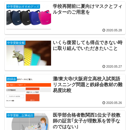
学校再開前に夏向けマスクとフィ
中学受験おすすめグッズ
ルターのご用意を
2020.05.28
いくら復習しても得点できない時
中学受験全般
に取り組んでいただきたいこと
2020.05.27
灘/東大寺/大阪府立高校入試英語
鉄緑会
リスニング問題と鉄緑会教材の難
易度比較
2020.05.26
医学部合格者数関西1位女子校教
中学受験＿記事紹介
師の証言｢女子が理数系を苦手な
のではない｣