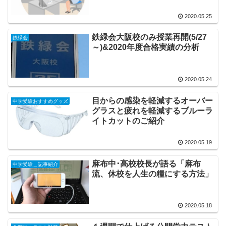
2020.05.25
鉄緑会大阪校のみ授業再開(5/27
鉄緑会
～)&2020年度合格実績の分析
2020.05.24
目からの感染を軽減するオーバー
中学受験おすすめグッズ
グラスと疲れを軽減するブルーラ
イトカットのご紹介
2020.05.19
麻布中･高校校長が語る「麻布
中学受験＿記事紹介
流、休校を人生の糧にする方法」
2020.05.18