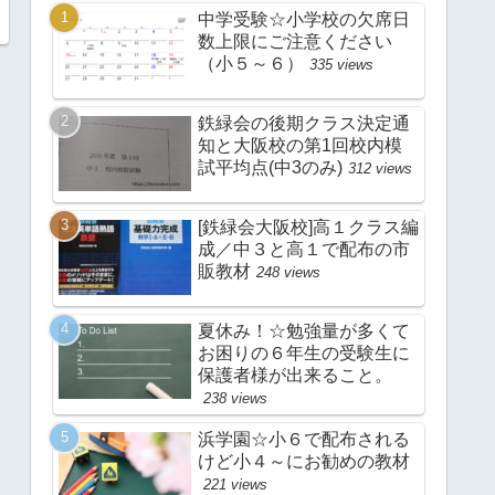
中学受験☆小学校の欠席日
数上限にご注意ください
（小５～６）
335 views
鉄緑会の後期クラス決定通
知と大阪校の第1回校内模
試平均点(中3のみ)
312 views
[鉄緑会大阪校]高１クラス編
成／中３と高１で配布の市
販教材
248 views
夏休み！☆勉強量が多くて
お困りの６年生の受験生に
保護者様が出来ること。
238 views
浜学園☆小６で配布される
けど小４～にお勧めの教材
221 views