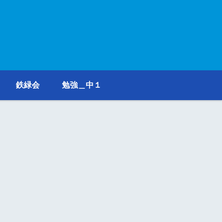
鉄緑会
勉強＿中１