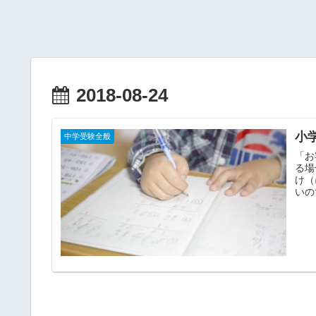
2018-08-24
小
中学受験全般
「お
る場
け（
いの