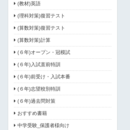
(教材)英語
(理科対策)復習テスト
(算数対策)復習テスト
(算数対策)計算
(６年)オープン・冠模試
(６年)入試直前特訓
(６年)前受け・入試本番
(６年)志望校別特訓
(６年)過去問対策
おすすめ書籍
中学受験_保護者様向け