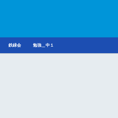
鉄緑会
勉強＿中１