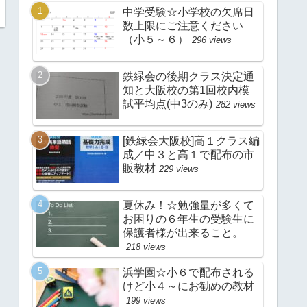
中学受験☆小学校の欠席日
数上限にご注意ください
（小５～６）
296 views
鉄緑会の後期クラス決定通
知と大阪校の第1回校内模
試平均点(中3のみ)
282 views
[鉄緑会大阪校]高１クラス編
成／中３と高１で配布の市
販教材
229 views
夏休み！☆勉強量が多くて
お困りの６年生の受験生に
保護者様が出来ること。
218 views
浜学園☆小６で配布される
けど小４～にお勧めの教材
199 views