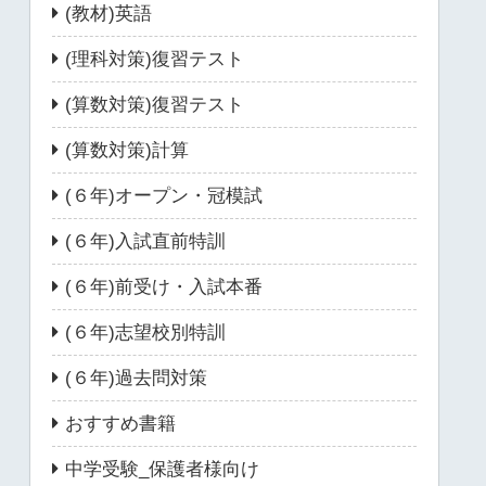
(教材)英語
(理科対策)復習テスト
(算数対策)復習テスト
(算数対策)計算
(６年)オープン・冠模試
(６年)入試直前特訓
(６年)前受け・入試本番
(６年)志望校別特訓
(６年)過去問対策
おすすめ書籍
中学受験_保護者様向け