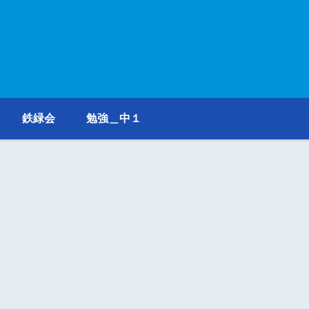
鉄緑会
勉強＿中１