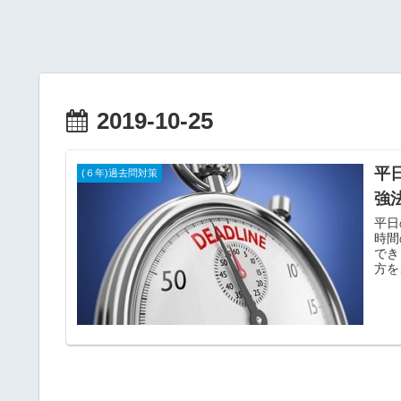
2019-10-25
平
(６年)過去問対策
強
平日
時間
でき
方を