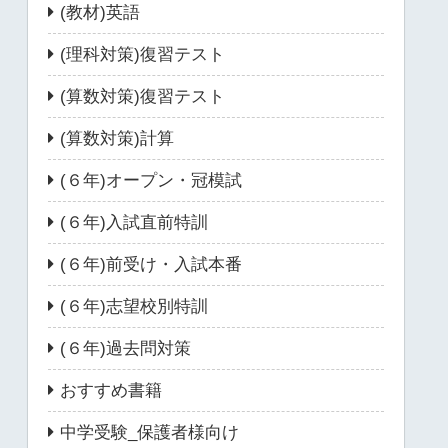
(教材)英語
(理科対策)復習テスト
(算数対策)復習テスト
(算数対策)計算
(６年)オープン・冠模試
(６年)入試直前特訓
(６年)前受け・入試本番
(６年)志望校別特訓
(６年)過去問対策
おすすめ書籍
中学受験_保護者様向け