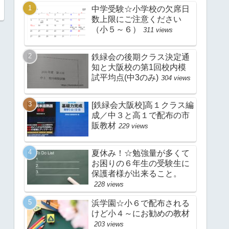
中学受験☆小学校の欠席日
数上限にご注意ください
（小５～６）
311 views
鉄緑会の後期クラス決定通
知と大阪校の第1回校内模
試平均点(中3のみ)
304 views
[鉄緑会大阪校]高１クラス編
成／中３と高１で配布の市
販教材
229 views
夏休み！☆勉強量が多くて
お困りの６年生の受験生に
保護者様が出来ること。
228 views
浜学園☆小６で配布される
けど小４～にお勧めの教材
203 views