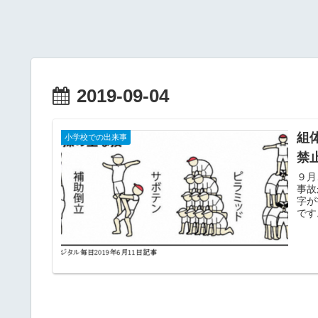
2019-09-04
組
小学校での出来事
禁
９月
事故
字が
です