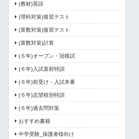
(教材)英語
(理科対策)復習テスト
(算数対策)復習テスト
(算数対策)計算
(６年)オープン・冠模試
(６年)入試直前特訓
(６年)前受け・入試本番
(６年)志望校別特訓
(６年)過去問対策
おすすめ書籍
中学受験_保護者様向け