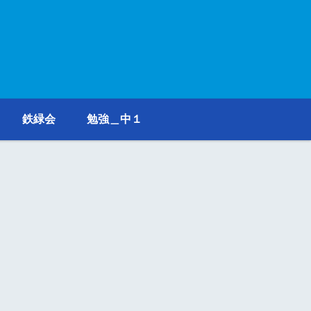
鉄緑会
勉強＿中１