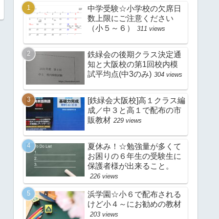
中学受験☆小学校の欠席日
数上限にご注意ください
（小５～６）
311 views
鉄緑会の後期クラス決定通
知と大阪校の第1回校内模
試平均点(中3のみ)
304 views
[鉄緑会大阪校]高１クラス編
成／中３と高１で配布の市
販教材
229 views
夏休み！☆勉強量が多くて
お困りの６年生の受験生に
保護者様が出来ること。
226 views
浜学園☆小６で配布される
けど小４～にお勧めの教材
203 views