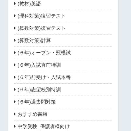
(教材)英語
(理科対策)復習テスト
(算数対策)復習テスト
(算数対策)計算
(６年)オープン・冠模試
(６年)入試直前特訓
(６年)前受け・入試本番
(６年)志望校別特訓
(６年)過去問対策
おすすめ書籍
中学受験_保護者様向け