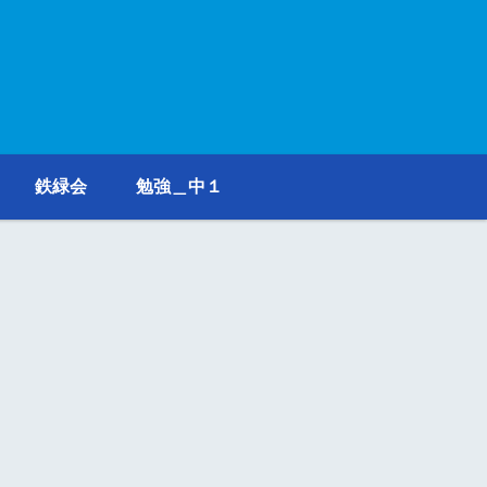
鉄緑会
勉強＿中１