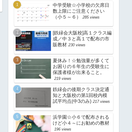
中学受験☆小学校の欠席日
数上限にご注意ください
（小５～６）
285 views
[鉄緑会大阪校]高１クラス編
成／中３と高１で配布の市
販教材
230 views
夏休み！☆勉強量が多くて
お困りの６年生の受験生に
保護者様が出来ること。
219 views
鉄緑会の後期クラス決定通
知と大阪校の第1回校内模
試平均点(中3のみ)
217 views
浜学園☆小６で配布される
けど小４～にお勧めの教材
196 views