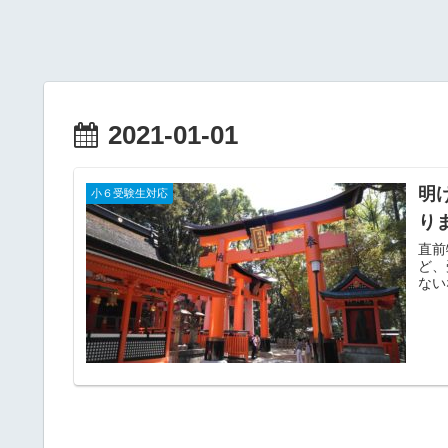
2021-01-01
明
小６受験生対応
り
直前
ど、
ない