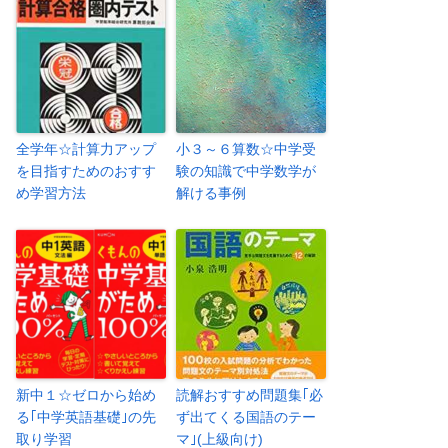
全学年☆計算力アップ
小３～６算数☆中学受
を目指すためのおすす
験の知識で中学数学が
め学習方法
解ける事例
新中１☆ゼロから始め
読解おすすめ問題集｢必
る｢中学英語基礎｣の先
ず出てくる国語のテー
取り学習
マ｣(上級向け)