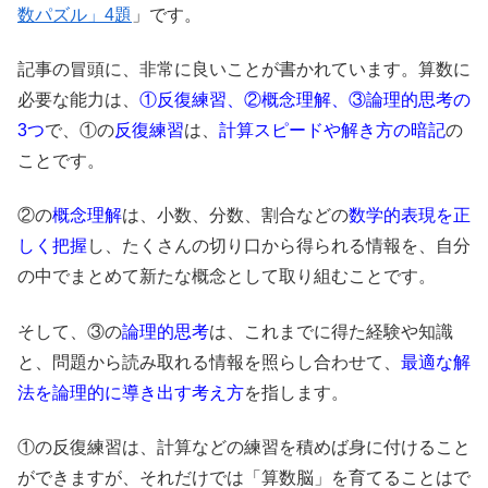
数パズル」4題
」です。
記事の冒頭に、非常に良いことが書かれています。算数に
必要な能力は、
①反復練習、②概念理解、③論理的思考の
3つ
で、①の
反復練習
は、
計算スピードや解き方の暗記
の
ことです。
②の
概念理解
は、小数、分数、割合などの
数学的表現を正
しく把握
し、たくさんの切り口から得られる情報を、自分
の中でまとめて新たな概念として取り組むことです。
そして、③の
論理的思考
は、これまでに得た経験や知識
と、問題から読み取れる情報を照らし合わせて、
最適な解
法を論理的に導き出す考え方
を指します。
①の反復練習は、計算などの練習を積めば身に付けること
ができますが、それだけでは「算数脳」を育てることはで