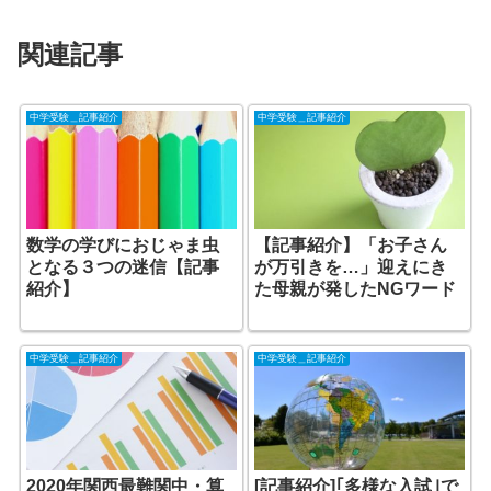
関連記事
中学受験＿記事紹介
中学受験＿記事紹介
数学の学びにおじゃま虫
【記事紹介】「お子さん
となる３つの迷信【記事
が万引きを…」迎えにき
紹介】
た母親が発したNGワード
中学受験＿記事紹介
中学受験＿記事紹介
2020年関西最難関中・算
[記事紹介]｢多様な入試｣で