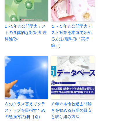
1～5年☆公開学力テス
１～５年☆公開学力テ
トの具体的な対策法-理
スト対策を本気で始め
科編②-
る方法(理科③「実行
編」)
次のクラス替えでクラ
６年☆本命校過去問解
スアップを目指すため
きを始める時期の目安
の勉強方法(科目別)
と取り組み方法