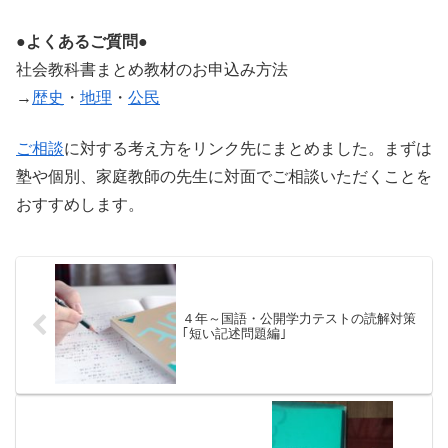
●よくあるご質問●
社会教科書まとめ教材のお申込み方法
→
歴史
・
地理
・
公民
ご相談
に対する考え方をリンク先にまとめました。まずは
塾や個別、家庭教師の先生に対面でご相談いただくことを
おすすめします。
４年～国語・公開学力テストの読解対策
｢短い記述問題編｣