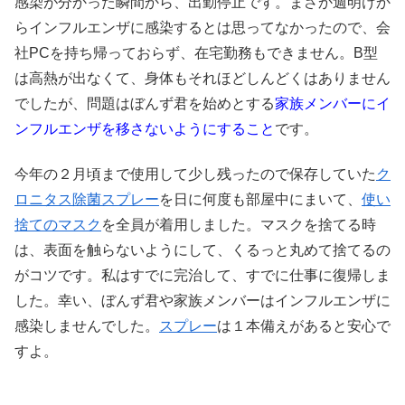
感染が分かった瞬間から、出勤停止です。まさか週明けか
らインフルエンザに感染するとは思ってなかったので、会
社PCを持ち帰っておらず、在宅勤務もできません。B型
は高熱が出なくて、身体もそれほどしんどくはありません
でしたが、問題はぼんず君を始めとする
家族メンバーにイ
ンフルエンザを移さないようにすること
です。
今年の２月頃まで使用して少し残ったので保存していた
ク
ロニタス除菌スプレー
を日に何度も部屋中にまいて、
使い
捨てのマスク
を全員が着用しました。マスクを捨てる時
は、表面を触らないようにして、くるっと丸めて捨てるの
がコツです。私はすでに完治して、すでに仕事に復帰しま
した。幸い、ぼんず君や家族メンバーはインフルエンザに
感染しませんでした。
スプレー
は１本備えがあると安心で
すよ。