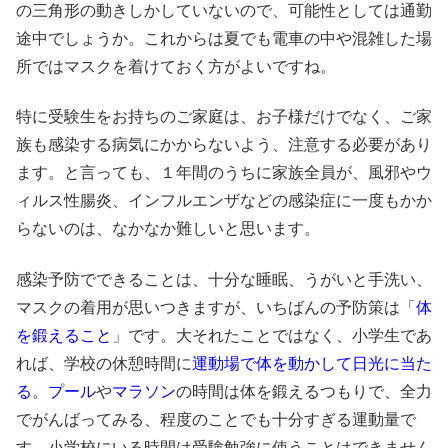
の三角形の動きしかしていないので、可能性としては通勤
途中でしょうか。これからは夏でも電車の中や混雑した場
所ではマスクを着けておく方がよいですね。
特に受験生をお持ちのご家庭は、お子様だけでなく、ご家
族も感染する病気にかからないよう、注意する必要があり
ます。と言っても、１年間のうちに家族全員が、風邪やウ
ィルス性腸炎、インフルエンザなどの感染症に一度もかか
らないのは、なかなか難しいと思います。
感染予防でできることは、十分な睡眠、うがいと手洗い、
マスクの着用が思いつきますが、いちばんの予防策は「
体
を鍛えること
」です。大それたことではなく、小学生であ
れば、学校の休憩時間に
運動場で体を動かして日光に当た
る
。
プール
や
マラソン
の時間は体を鍛えるつもりで、全力
でがんばってみる、程度のことでも十分すぎる運動量で
す。小学校にいる時間は受験勉強に使うことはできません