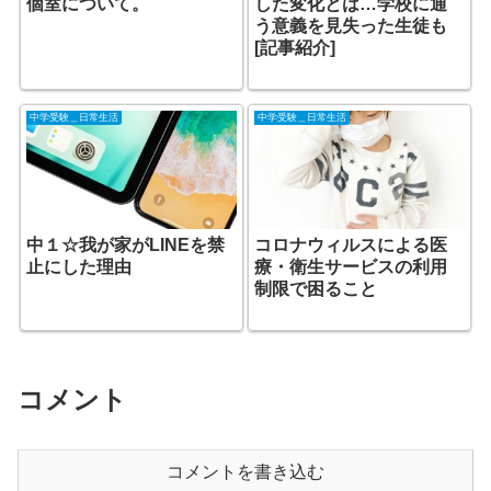
個室について。
した変化とは…学校に通
う意義を見失った生徒も
[記事紹介]
中学受験＿日常生活
中学受験＿日常生活
中１☆我が家がLINEを禁
コロナウィルスによる医
止にした理由
療・衛生サービスの利用
制限で困ること
コメント
コメントを書き込む