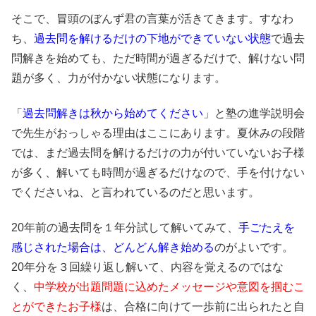
そこで、冒頭のぼんず君の言葉が活きてきます。すなわ
ち、
過去問を解けるだけの下地ができていない状態
で過去
問解きを始めても、ただ時間が過ぎるだけで、解けない問
題が多く、力が付かない状態になります。
「
過去問解きは秋から始めてください
」と塾の進学説明会
で先生がおっしゃる理由はここにあります。夏休みの段階
では、まだ過去問を解けるだけの力が付いていないお子様
が多く、解いても時間が過ぎるだけなので、手を付けない
でくださいね、と言われているのだと思います。
20年前の過去問を１年分試して解いてみて、
手ごたえを
感じされた場合は、どんどん解き始める
のがよいです。
20年分を３回繰り返し解いて、内容を覚えるのではな
く、
中学校が出題問題に込めたメッセージや意図を掴むこ
とができたお子様
は、合格に向けて一歩前に出られたと自