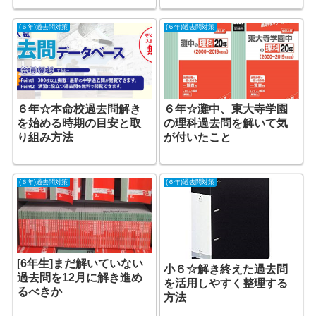
(６年)過去問対策
(６年)過去問対策
６年☆本命校過去問解き
６年☆灘中、東大寺学園
を始める時期の目安と取
の理科過去問を解いて気
り組み方法
が付いたこと
(６年)過去問対策
(６年)過去問対策
[6年生]まだ解いていない
小６☆解き終えた過去問
過去問を12月に解き進め
を活用しやすく整理する
るべきか
方法