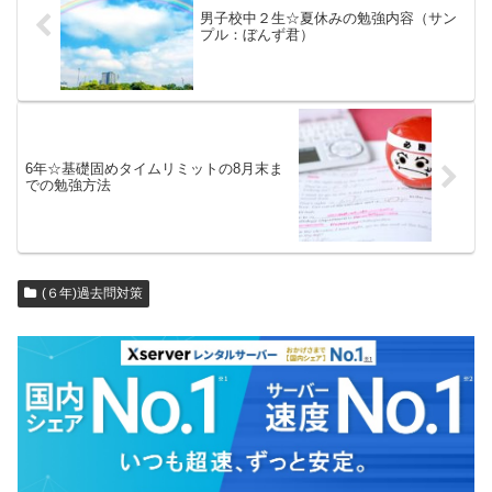
男子校中２生☆夏休みの勉強内容（サン
プル：ぼんず君）
6年☆基礎固めタイムリミットの8月末ま
での勉強方法
(６年)過去問対策