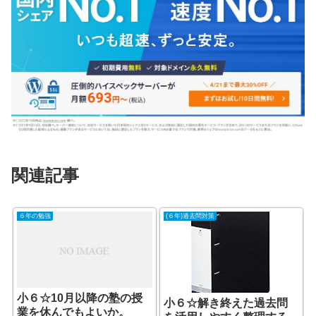
関連記事
６年の勉強
(６年)過去問対策
小６☆10月以降の塾の授
小６☆解き終えた過去問
業を休んでもよいか。