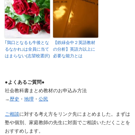
｢鶏口となるも牛後とな
【鉄緑会中２英語教材
るなかれ｣は全員に当て
の分析】英語力以上に
はまらない(志望校選択)
必要な能力とは
●よくあるご質問●
社会教科書まとめ教材のお申込み方法
→
歴史
・
地理
・
公民
ご相談
に対する考え方をリンク先にまとめました。まずは
塾や個別、家庭教師の先生に対面でご相談いただくことを
おすすめします。