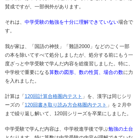
賛成ですが、一部例外があります。
それは、
中学受験の勉強を十分に理解できていない
場合で
す。
我が家は、「国語の神技」「難語2000」などのごく一部
の本を除いてすべて処分しましたが、処分する前にもう一
度ざっと中学受験で学んだ内容を総復習しました。特に、
中学校で重要になる
算数の図形、数の性質、場合の数
に力
を入れました。
計算は「
120回計算合格圏内テスト
」を、漢字は同じシリ
ーズの「
120回書き取り読み方合格圏内テスト
」を２月中
まで繰り返し解いて、120回シリーズを卒業にしました。
中学受験で学んだ内容は、中学校進学後で学ぶ
勉強の土台
となります。特に算数は中学受験の内容が理解できていな