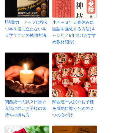
｢語彙力」アップに役立
小４～６年☆春休みに
つ本＆役に立たない本
国語を強化する方法(４
☆学年ごとの勉強方法
～５年／6年向けおすす
め教材紹介)
関西統一入試２日目☆
関西統一入試☆お子様
入試に強いお子様の気
を成功に導くための２
持ちの持ち方
つの心がけ