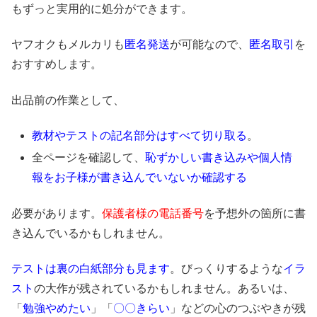
もずっと実用的に処分ができます。
ヤフオクもメルカリも
匿名発送
が可能なので、
匿名取引
を
おすすめします。
出品前の作業として、
教材やテストの記名部分はすべて切り取る
。
全ページを確認して、
恥ずかしい書き込みや個人情
報をお子様が書き込んでいないか確認する
必要があります。
保護者様の電話番号
を予想外の箇所に書
き込んでいるかもしれません。
テストは裏の白紙部分も見ます
。びっくりするような
イラ
スト
の大作が残されているかもしれません。あるいは、
「
勉強
やめたい
」「
〇〇きらい
」などの心のつぶやきが残