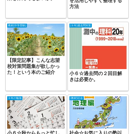
を活用しやすく整理する
方法
教材(中学受験)
(６年)過去問対策
【限定記事】こんな志望
校対策問題集が欲しかっ
た！という本のご紹介
小６☆過去問の２回目解
きは必要か。
６年の勉強
(教材)社会
小６☆秋からもっと忙し
社会☆お気に入りの塾以