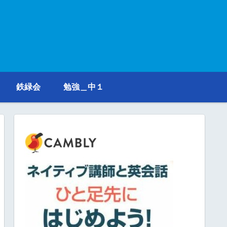
鉄緑会
勉強＿中１