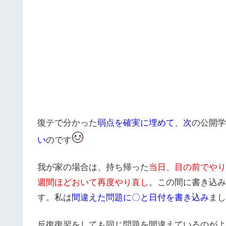
復テで分かった
弱点を確実に埋めて
、
次
の公開学
い
のです
我が家の場合は、持ち帰った
当日、目の前でやり
週間ほどおいて再度やり直し
。この間に書き込み
す。私は
間違えた問題に〇と日付を書き込み
まし
反復復習をしても同じ問題を間違えているのがよ