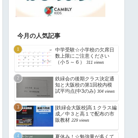
今月の人気記事
中学受験☆小学校の欠席日
数上限にご注意ください
（小５～６）
311 views
鉄緑会の後期クラス決定通
知と大阪校の第1回校内模
試平均点(中3のみ)
304 views
[鉄緑会大阪校]高１クラス編
成／中３と高１で配布の市
販教材
229 views
夏休み！☆勉強量が多くて