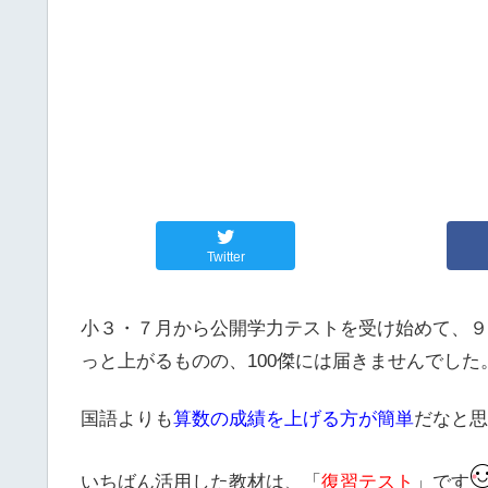
Twitter
小３・７月から公開学力テストを受け始めて、９
っと上がるものの、100傑には届きませんでした
国語よりも
算数の成績を上げる方が簡単
だなと思
いちばん活用した教材は、「
復習テスト
」です