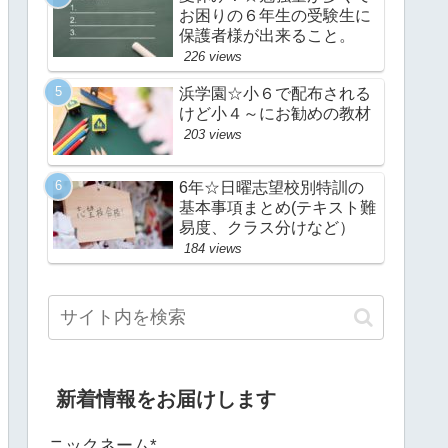
お困りの６年生の受験生に
保護者様が出来ること。
226 views
浜学園☆小６で配布される
けど小４～にお勧めの教材
203 views
6年☆日曜志望校別特訓の
基本事項まとめ(テキスト難
易度、クラス分けなど）
184 views
新着情報をお届けします
ニックネーム*