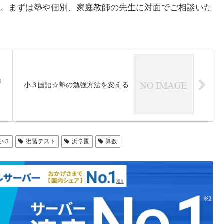
。まずは塾や個別、家庭教師の先生に対面でご相談いた
コ
小３国語☆塾の勉強方法を変える
小３
復習テスト
浜学園
算数