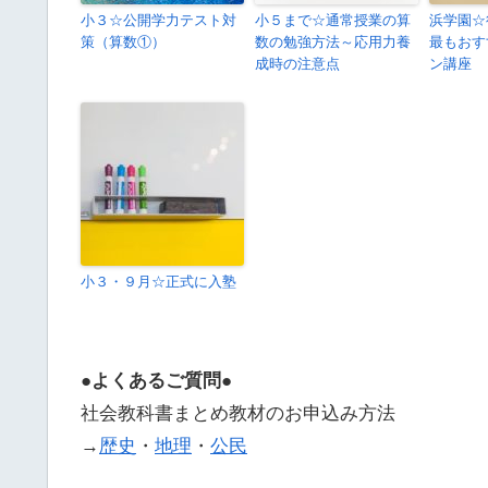
小３☆公開学力テスト対
小５まで☆通常授業の算
浜学園☆
策（算数①）
数の勉強方法～応用力養
最もおす
成時の注意点
ン講座
小３・９月☆正式に入塾
●よくあるご質問●
社会教科書まとめ教材のお申込み方法
→
歴史
・
地理
・
公民