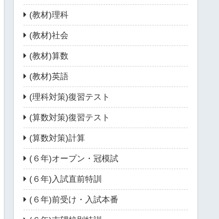
(教材)理科
(教材)社会
(教材)算数
(教材)英語
(理科対策)復習テスト
(算数対策)復習テスト
(算数対策)計算
(６年)オープン・冠模試
(６年)入試直前特訓
(６年)前受け・入試本番