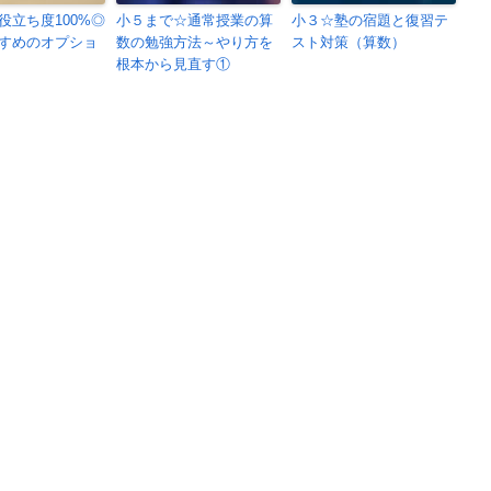
役立ち度100%◎
小５まで☆通常授業の算
小３☆塾の宿題と復習テ
すめのオプショ
数の勉強方法～やり方を
スト対策（算数）
根本から見直す①