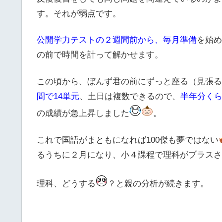
す。それが弱点です。
公開学力テストの２週間前から、毎月準備
を始め
の前で時間を計って解かせます。
この頃から、ぼんず君の前にずっと座る（見張る
間で14単元
、土日は複数できるので、
半年分く
の成績が急上昇しました
。
これで国語がまともになれば100傑も夢ではない
るうちに２月になり、小４課程で理科がプラスさ
理科、どうする
？と親の分析が続きます。