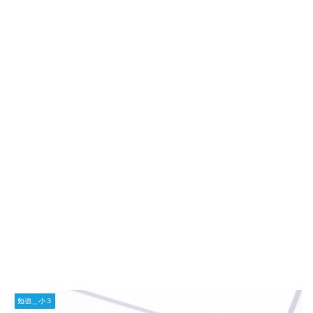
勉強＿小３