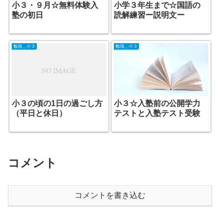
小３・９月☆無料体験入
小学３年生まで☆国語の
塾の初日
読解練習ー説明文ー
勉強＿小３
勉強＿小３
小３の頃の1日の過ごし方
小３☆入塾前の公開学力
（平日と休日）
テストと入塾テスト受験
コメント
コメントを書き込む