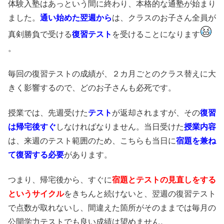
体験入塾はあっという間に終わり、本格的な通塾が始まり
ました。
通い始めた翌週から
は、クラスのお子さん全員が
真剣勝負で受ける
復習テスト
を受けることになります
。
毎回の復習テストの成績が、２カ月ごとのクラス替えに大
きく影響するので、どのお子さんも必死です。
授業では、先週受けた
テスト
が返却されますが、その
復習
は帰宅後すぐ
しなければなりません。当日受けた
授業内容
は、来週のテスト範囲のため、こちらも当日に
宿題を兼ね
て復習する必要
があります。
つまり、帰宅後から、すぐに
宿題とテストの見直しをする
というサイク
ル
をきちんと続けないと、翌週の復習テスト
で点数が取れないし、間違えた箇所がそのままでは毎月の
公開学力テストでも良い成績は望めません。