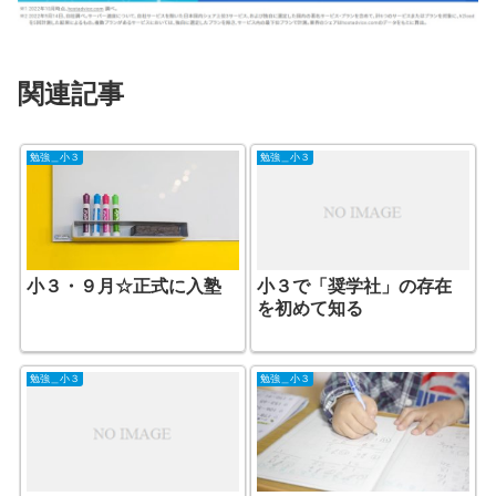
関連記事
勉強＿小３
勉強＿小３
小３・９月☆正式に入塾
小３で「奨学社」の存在
を初めて知る
勉強＿小３
勉強＿小３