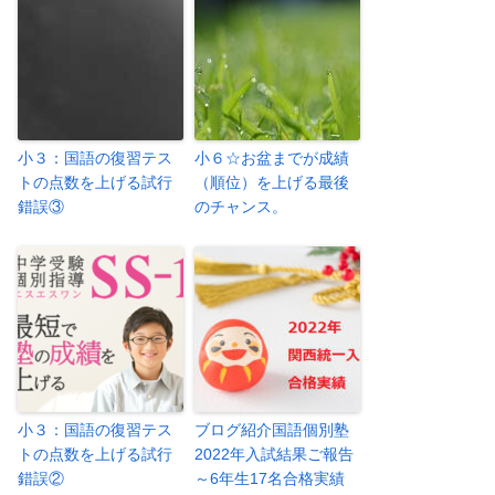
小３：国語の復習テス
小６☆お盆までが成績
トの点数を上げる試行
（順位）を上げる最後
錯誤③
のチャンス。
小３：国語の復習テス
ブログ紹介国語個別塾
トの点数を上げる試行
2022年入試結果ご報告
錯誤②
～6年生17名合格実績