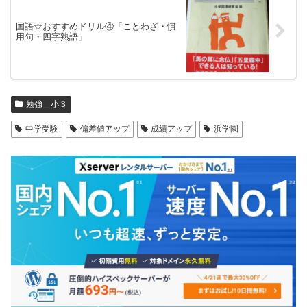
国語☆おすすめドリル④「ことわざ・慣
用句・四字熟語」
勉強＿小３
中学受験
偏差値アップ
成績アップ
浜学園