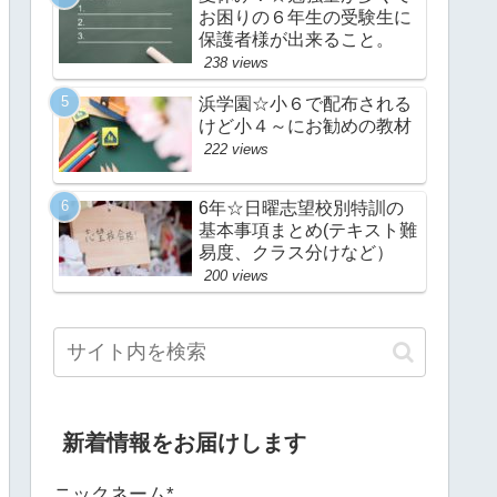
お困りの６年生の受験生に
保護者様が出来ること。
238 views
浜学園☆小６で配布される
けど小４～にお勧めの教材
222 views
6年☆日曜志望校別特訓の
基本事項まとめ(テキスト難
易度、クラス分けなど）
200 views
新着情報をお届けします
ニックネーム*