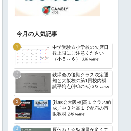
今月の人気記事
中学受験☆小学校の欠席日
数上限にご注意ください
（小５～６）
336 views
鉄緑会の後期クラス決定通
知と大阪校の第1回校内模
試平均点(中3のみ)
313 views
[鉄緑会大阪校]高１クラス編
成／中３と高１で配布の市
販教材
249 views
夏休み！☆勉強量が多くて