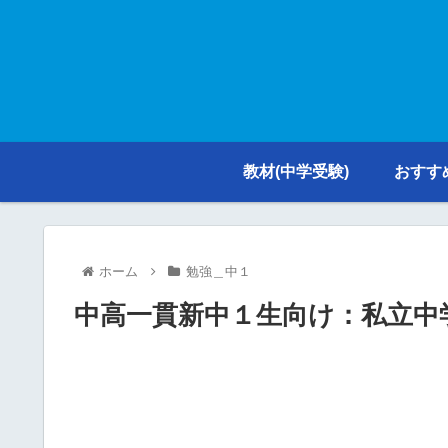
教材(中学受験)
おすす
ホーム
勉強＿中１
中高一貫新中１生向け：私立中