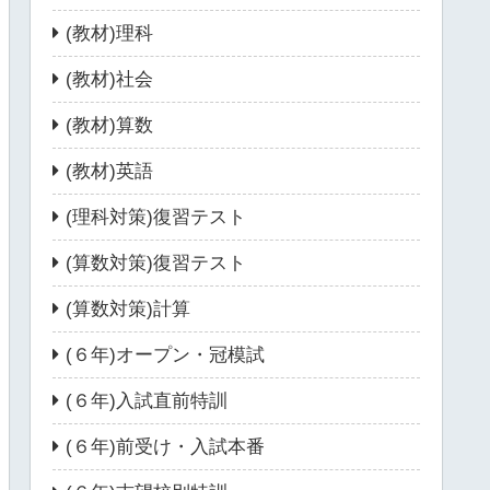
(教材)理科
(教材)社会
(教材)算数
(教材)英語
(理科対策)復習テスト
(算数対策)復習テスト
(算数対策)計算
(６年)オープン・冠模試
(６年)入試直前特訓
(６年)前受け・入試本番