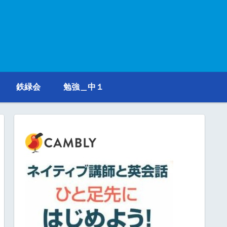
鉄緑会
勉強＿中１