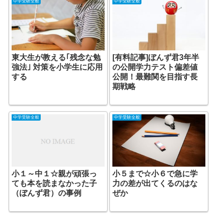
中学受験全般
中学受験全般
東大生が教える｢残念な勉
[有料記事]ぼんず君3年半
強法｣ 対策を小学生に応用
の公開学力テスト偏差値
する
公開！最難関を目指す長
期戦略
中学受験全般
中学受験全般
小１～中１☆親が頑張っ
小５まで☆小６で急に学
ても本を読まなかった子
力の差が出てくるのはな
（ぼんず君）の事例
ぜか