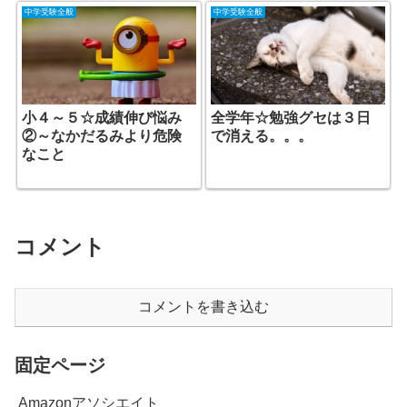
中学受験全般
中学受験全般
小４～５☆成績伸び悩み
全学年☆勉強グセは３日
②～なかだるみより危険
で消える。。。
なこと
コメント
コメントを書き込む
固定ページ
Amazonアソシエイト