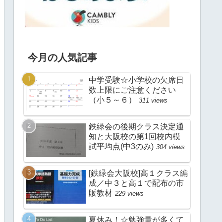
今月の人気記事
中学受験☆小学校の欠席日
数上限にご注意ください
（小５～６）
311 views
鉄緑会の後期クラス決定通
知と大阪校の第1回校内模
試平均点(中3のみ)
304 views
[鉄緑会大阪校]高１クラス編
成／中３と高１で配布の市
販教材
229 views
夏休み！☆勉強量が多くて