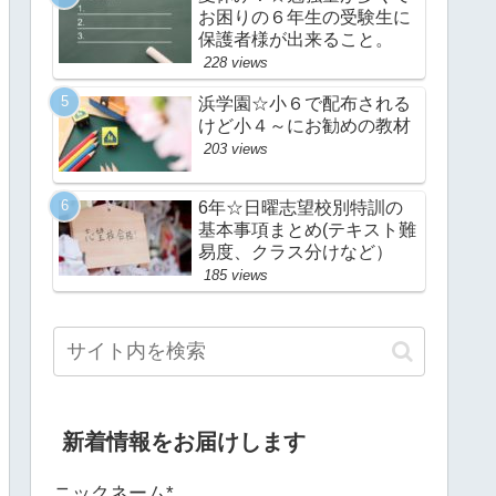
お困りの６年生の受験生に
保護者様が出来ること。
228 views
浜学園☆小６で配布される
けど小４～にお勧めの教材
203 views
6年☆日曜志望校別特訓の
基本事項まとめ(テキスト難
易度、クラス分けなど）
185 views
新着情報をお届けします
ニックネーム*