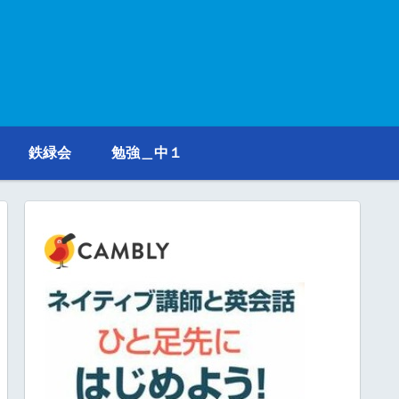
鉄緑会
勉強＿中１