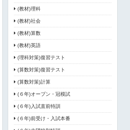
(教材)理科
(教材)社会
(教材)算数
(教材)英語
(理科対策)復習テスト
(算数対策)復習テスト
(算数対策)計算
(６年)オープン・冠模試
(６年)入試直前特訓
(６年)前受け・入試本番